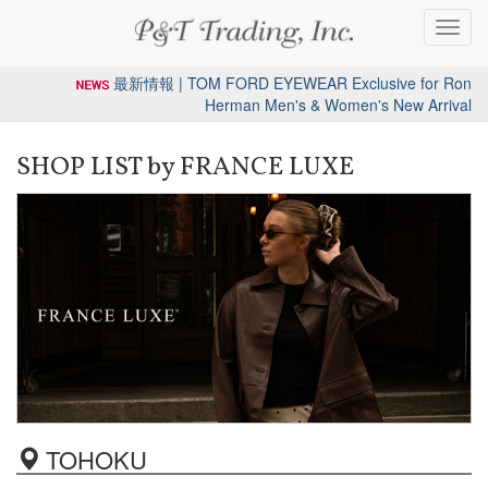
Toggl
navig
最新情報 | TOM FORD EYEWEAR Exclusive for Ron
Herman Men's & Women's New Arrival
SHOP LIST by FRANCE LUXE
TOHOKU